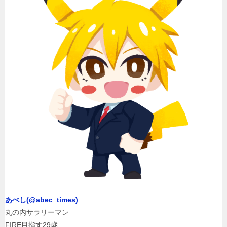
ィ
ー
ル
あ
べ
し
(@abec_times)
丸
の
内
サ
ラ
リ
ー
マ
あべし(@abec_times)
ン
丸の内サラリーマン
FIRE
FIRE目指す29歳