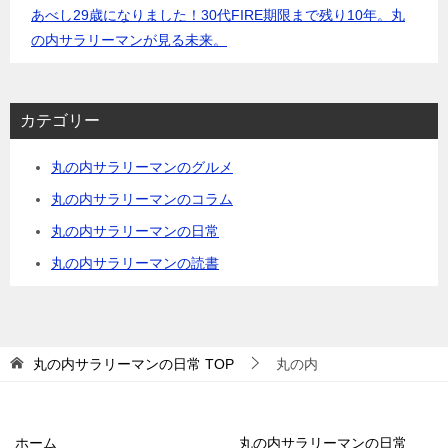
あべし29歳になりました！30代FIRE期限まで残り10年。丸
の
の内サラリーマンが見る未来。
人
生
を
勝
カテゴリー
ち
取
丸の内サラリーマンのグルメ
る
丸の内サラリーマンのコラム
資
丸の内サラリーマンの日常
産
丸の内サラリーマンの読書
形
成
キ
セ
丸の内サラリーマンの日常
TOP
丸の内
キ！
な
ぜ、
30
ホーム
丸の内サラリーマンの日常