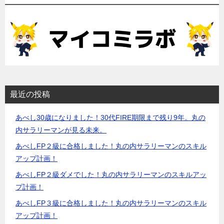
え
を
広
め
た
い
っ！
最近の投稿
時
間
あべし30歳になりました！30代FIRE期限まで残り9年。丸の
を
内サラリーマンが見る未来。
自
由
あべしFP２級に合格しました！丸の内サラリーマンのスキル
に
アップ計画！
使
あべしFP２級ダメでした！丸の内サラリーマンのスキルアッ
え
プ計画！
る
あべしFP３級に合格しました！丸の内サラリーマンのスキル
最
アップ計画！
高