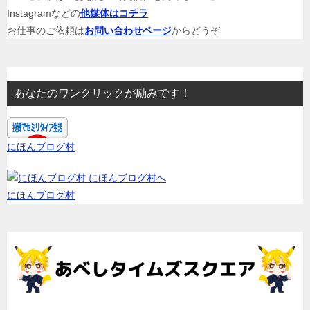
研
Instagramなどの
他媒体はコチラ
究
お仕事のご依頼は
お問い合わせページ
からどうぞ
者
人
生
あなたのワンクリックが励みです！
テ
ー
マ"Time
にほんブログ村
is
Life"
時
にほんブログ村
間
＝
イ
ノ
チ
の
考