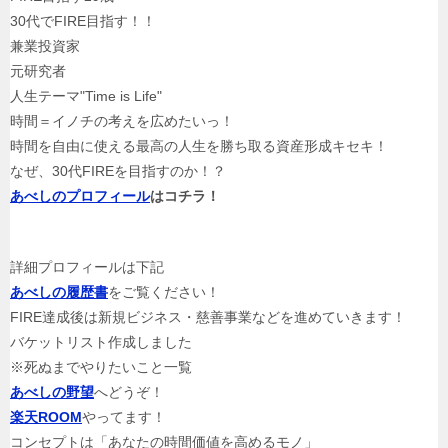
目
30代でFIRE目指す！！
指
兼業投資家
す
元研究者
28
人生テーマ"Time is Life"
歳
時間＝イノチの考えを広めたいっ！
30
時間を自由に使える最高の人生を勝ち取る資産形成キセキ！
代
なぜ、30代FIREを目指すのか！？
で
あべしのプロフィール
はコチラ！
FIRE
目
指
詳細プロフィールは下記
す！！
あべしの履歴書
をご覧ください！
兼
FIRE達成後は新規ビジネス・慈善事業などを進めていきます！
業
バケットリスト作成しました
投
※死ぬまでやりたいこと一覧
資
あべしの野望
へどうぞ！
家
楽天ROOM
やってます！
元
コンセプトは「あなたの時間価値を高めるモノ」